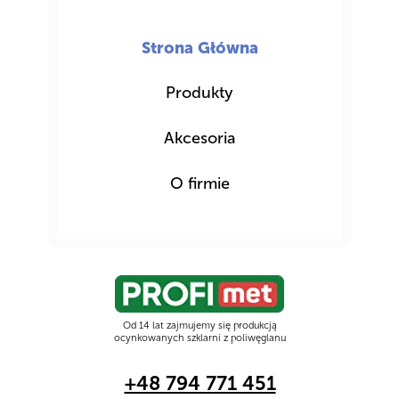
Strona
Menu
Główna
Strona Główna
Produkty
Produkty
Akcesoria
Akcesoria
O firmie
O firmie
Od 14 lat zajmujemy się produkcją
ocynkowanych szklarni z poliwęglanu
+48 794 771 451