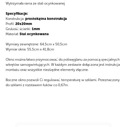
Wytrzymała rama ze stali ocynkowanej
Specyfikacje:
Konstrukcja:
prostokątna konstrukcja
Profil:
20x20mm
Grubość ścianki:
1mm
Materiał:
Stal ocynkowana
Wymiary zewnętrzne: 64,5cm x 50,5cm
Wymiar okna: 55,5cm x 41,8cm
Okno można łatwo przymocować do poliwęglanu za pomocą specjalnych
wkrętów samogwintujących. W każdym zestawie dołączona jest instrukcja
montażu oraz wszystkie niezbędne elementy złączne.
Boczne okno pozwoli Ci regulować temperaturę w szklarni. Przeznaczony
do szklarni z rozstawem łuków co 0,67m.