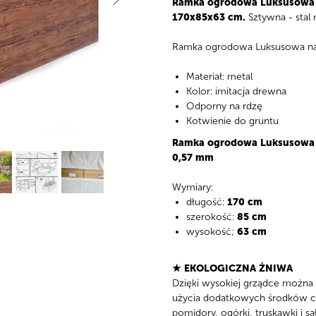
Ramka ogrodowa Luksusowa
170x85x63 cm
.
Sztywna - stal 
Ramka ogrodowa Luksusowa na z
Materiał: metal
Kolor: imitacja drewna
Odporny na rdzę
Kotwienie do gruntu
Ramka ogrodowa
Luksusowa
0,57 mm
Wymiary:
długość:
170 сm
szerokość:
85 сm
wysokość;
63 cm
★ EKOLOGICZNA ŻNIWA
Dzięki wysokiej grządce można 
użycia dodatkowych środków c
pomidory, ogórki, truskawki i 