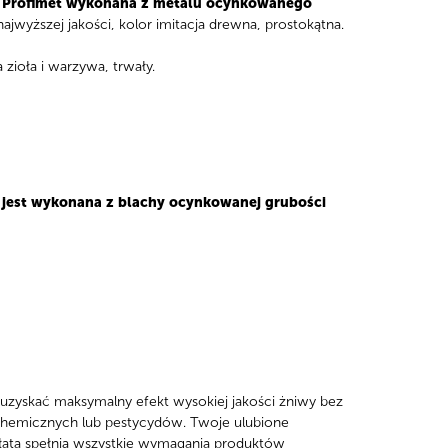
 Profimet
wykonana
z metalu ocynkowanego
najwyższej jakości, kolor imitacja drewna, prostokątna.
ioła i warzywa, trwały.
jest wykonana z blachy ocynkowanej grubości
uzyskać maksymalny efekt wysokiej jakości żniwy bez
hemicznych lub pestycydów. Twoje ulubione
sałata spełnią wszystkie wymagania produktów