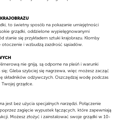
 KRAJOBRAZU
ki, to świetny sposób na pokazanie umiejętności
ysokie grządki, oddzielone wypielęgnowanymi
d stanie się przykładem sztuki krajobrazu. Klomby
e otoczenie i wzbudzą zazdrość sąsiadów.
OWYCH
imerową nie gniją, są odporne na pleśń i warunki
ą się; Gleba szybciej się nagrzewa, więc możesz zacząć
tratę składników odżywczych. Oszczędzaj wodę podczas
 Twojej grządce.
a jest bez użycia specjalnych narzędzi. Połączenie
poprzez zagięcie wypustek łączących, które zapewniają
kcji. Możesz złożyć i zainstalować swoje grządki w 10-