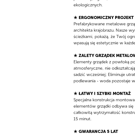
ekologicznych.
★ ERGONOMICZNY PROJEKT
Prefabrykowane metalowe grząd
architekta krajobrazu. Nasze w
ścieżkami, pokażą, że Twój ogró
wpasują się estetycznie w każd
Menu
★ ZALETY GRZĄDEK METAL
Elementy grządek z powłoką pol
atmosferyczne, nie odkształcaj
sadzić wcześniej; Eliminuje u
podlewania - woda pozostaje w
★ ŁATWY I SZYBKI MONTAŻ
Specjalna konstrukcja montowan
elementów grządki odbywa się 
całkowitą wytrzymałość konstru
15 minut.
★ GWARANCJA 5 LAT