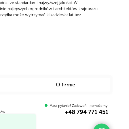
ie ze standardami najwyższej jakości. W
ie najlepszych ogrodników i architektów krajobrazu.
grządka może wytrzymać kilkadziesiąt lat bez
O firmie
Masz pytanie? Zadzwoń - pomożemy!
+48 794 771 451
któw