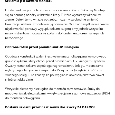
Szklarnia jest łatwa w montażu
Fundament nie jest potrzebny do mocowania szklarni. Szklarnię Montuje
się za pomocą odnóży w kształcie litery T, które wystarczy wkopać w
ziemę. Dzięki temu w razie potrzeby, możemy swobodnie zmienić
lokalizacje szklarni i zmontować ją ponownie. W celach wydłużenia okresu
użytkowania i poprawy wyglądu szklarni sugerujemy jednak wszystkim
naszym klientom mocowanie szklarni do fundamentu drewnianego lub
betonowego.
Ochrona roślin przed promieniami UV i śniegiem
Obudowa konstrukcji szklarni jest wykonana z poliwęglanu komorowego
grubością 4mm, który chroni przed promieniami UV, śniegiem i gradem.
Owalny kształt szklarni zapobiega nagromadzeniu śniegu, mocna rama
wytrzymuję obciążenie śniegiem do 75 kg na m2 (objętość 25-30 cm
świeżego śniegu). To znaczy, że poliwęglan z łatwością przetrwa nawet
śnieżną polską zimę.
Wszystkie elementy niezbędne do montażu są w zestawie. Śruby do
mocowania szkieletu szklarni, wkręty specjalne z gumową uszczelką EPDM
do montażu poliwęglanu.
Dostawa szklarni przez nasz serwis dostawczy ZA DARMO!