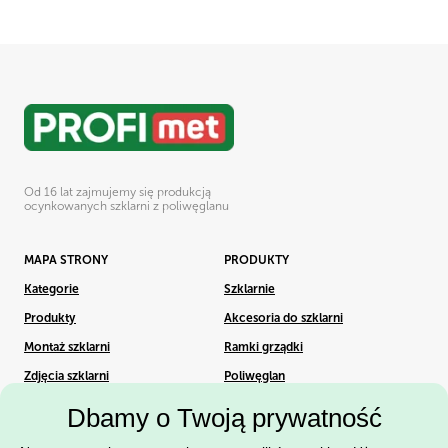
Od 16 lat zajmujemy się produkcją
ocynkowanych szklarni z poliwęglanu
MAPA STRONY
PRODUKTY
Kategorie
Szklarnie
Produkty
Akcesoria do szklarni
Montaż szklarni
Ramki grządki
Zdjęcia szklarni
Poliwęglan
Dbamy o Twoją prywatność