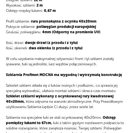
Długość szklarni:
12 m
Wysokość szklarni:
2 m
Odstęp między łukami:
0,67 m
Profil szklarnie:
rura prostokątna z ocynku 40x20mm
Pokrycie szklarnie:
poliwęglan produkcji europejskiej
Grubość poliwęglanu:
4mm (Odporny na promienie UV)
Ilość drzwi:
dwoje drzwi (z przodu i z tyłu)
Ilość okienek:
dwa okienka (z przodu i z tyłu)
W celu uzyskania maksymalnej sztywności front i tyl szklarni zostały
spawane, łuki są jednolite, bez węzłów połączeniowych.
Szklarnia Profimet MOCNA ma wygodną i wytrzymałą konstrukcję
Szkielet szklarni składa się z łuków nośnych i podłużnic, co sprawia jej
specjalną wytrwałość, ułatwia montaż szklarni i skraca czas montażu.
Szkielet szklarni wykonany z ocynkowanej rury kwadratowej
40×20mm,
która odporna na warunki atmosferyczne. Przy Prawidłowym
użytkowaniu Szklarnia będzie Ci służyć przez wiele lat.
Szklarnia ma specjalne łuki ze stali ocynkowanej 40×20mm.
Odstęp
pomiędzy łukami to 67cm,
łuki z takim gęstym rozstawem podparcia to
solidne rozwiązanie, które zwiększa nośność Twojej szklarni. Poliwęglan