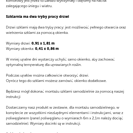
komorowy jest przez to bardzo wytrzymały i odporny na nacisk
zalegającego śniegu i wiatru.
Strona
Menu
Główna
Szklarnia ma dwa tryby pracy drzwi
Drzwi szklarni mają dwa tryby pracy: jest możliwość pełnego otwarcia oraz
Produkty
wietrzenia szklarni za pomocą okienka.
Akcesoria
Wymiary drzwi:
0,91 х 1,81 m
Wymiary okienka:
0,41 х 0,86 m
O firmie
W mniej upalne dni wystarczy uchylić samo okienko, aby zachować
optymalną temperaturę dla uprawianych roślin.
Podczas upałów można całkowicie otworzyć drzwi.
Oprócz tego do szklarni możesz zamówić okienko dodatkowe.
Będziesz mógł dokonać montażu szklarni samodzielnie za pomocą naszej
instrukcji
Dostarczamy nasz produkt w zestawie, dla montażu samodzielnego, w
komplecie ze wszystkimi niezbędnymi elementami i instrukcjami, wraz z
poliwęglanem (panel poliwęglanu o wymiarach 6m x 2,1m należy dociąć
samodzielnie). Wymiary docinki są w instrukcji.