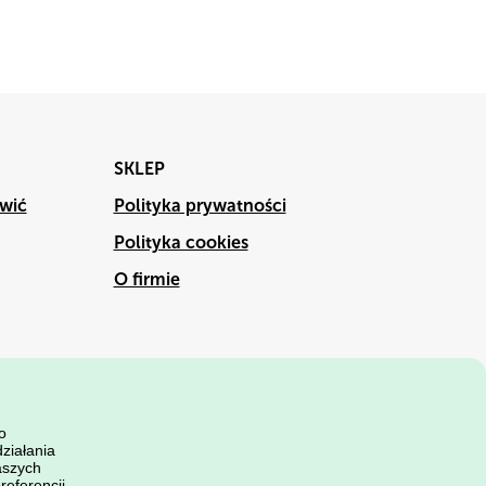
SKLEP
wić
Polityka prywatności
O firmie
Polityka cookies
O firmie
o
ziałania
aszych
referencji,