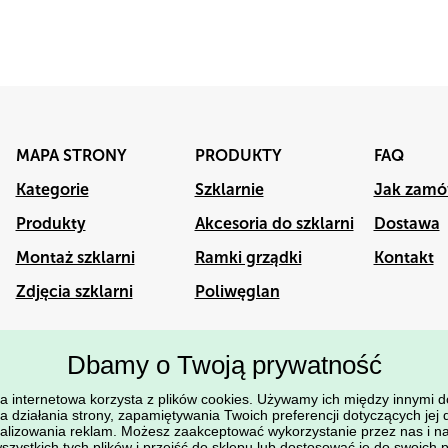
MAPA STRONY
PRODUKTY
FAQ
Kategorie
Szklarnie
Jak zamó
Produkty
Akcesoria
Produkty
Akcesoria do szklarni
Dostawa
Montaż szklarni
Ramki grządki
Kontakt
Zdjęcia szklarni
Poliwęglan
Dbamy o Twoją prywatność
a internetowa korzysta z plików cookies. Używamy ich między innymi d
© mocnaszklarnia.pl 2020-
a działania strony, zapamiętywania Twoich preferencji dotyczących jej d
2022
alizowania reklam. Możesz zaakceptować wykorzystanie przez nas i n
zystkich tych plików i przejść do sklepu lub dostosować je do swoich p