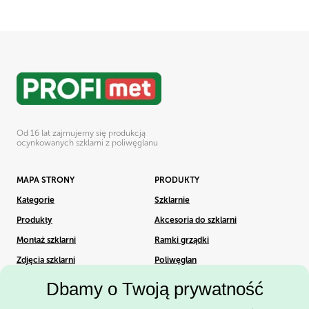
Od 16 lat zajmujemy się produkcją
ocynkowanych szklarni z poliwęglanu
MAPA STRONY
PRODUKTY
Kategorie
Szklarnie
Produkty
Akcesoria do szklarni
Montaż szklarni
Ramki grządki
Zdjęcia szklarni
Poliwęglan
Dbamy o Twoją prywatność