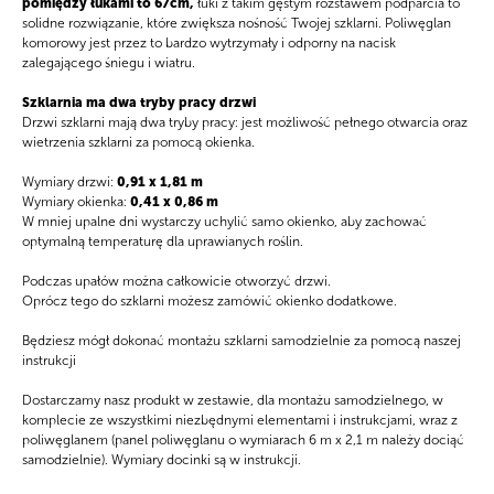
pomiędzy łukami to 67cm,
łuki z takim gęstym rozstawem podparcia to
solidne rozwiązanie, które zwiększa nośność Twojej szklarni. Poliwęglan
Strona
komorowy jest przez to bardzo wytrzymały i odporny na nacisk
Menu
Główna
zalegającego śniegu i wiatru.
Produkty
Szklarnia ma dwa tryby pracy drzwi
Drzwi szklarni mają dwa tryby pracy: jest możliwość pełnego otwarcia oraz
wietrzenia szklarni za pomocą okienka.
Akcesoria
Wymiary drzwi:
0,91 х 1,81 m
O firmie
Wymiary okienka:
0,41 х 0,86 m
W mniej upalne dni wystarczy uchylić samo okienko, aby zachować
optymalną temperaturę dla uprawianych roślin.
Podczas upałów można całkowicie otworzyć drzwi.
Oprócz tego do szklarni możesz zamówić okienko dodatkowe.
Będziesz mógł dokonać montażu szklarni samodzielnie za pomocą naszej
instrukcji
Dostarczamy nasz produkt w zestawie, dla montażu samodzielnego, w
komplecie ze wszystkimi niezbędnymi elementami i instrukcjami, wraz z
poliwęglanem (panel poliwęglanu o wymiarach 6 m x 2,1 m należy dociąć
samodzielnie). Wymiary docinki są w instrukcji.