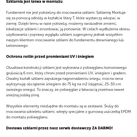
Szklarnia jest łatwa w montażu
Fundament nie jest potrzebny do mocowania szklarni. Szklarnię Montuje
się za pomocą odnóży w kształcie litery T, które wystarczy wkopać w
ziemę. Dzięki temu w razie potrzeby, możemy swobodnie zmienić
lokalizacje szklarni i zmontować ją ponownie. W celach wydłużenia okresu
użytkowania i poprawy wyglądu szklarni sugerujemy jednak wszystkim
naszym klientom mocowanie szklarni do fundamentu drewnianego lub
betonowego.
Ochrona roślin przed promieniami UV i śniegiem
Obudowa konstrukcji szklarni jest wykonana z poliwęglanu komorowego
grubością 6 mm, który chroni przed promieniami UV, śniegiem i gradem.
Owalny kształt szklarni zapobiega nagromadzeniu śniegu, mocna rama
wytrzymuję obciążenie śniegiem do 75 kg na m2 (objętość 25-30 cm
świeżego śniegu). To znaczy, że poliwęglan z łatwością przetrwa nawet
śnieżną polską zimę.
Wszystkie elementy niezbędne do montażu są w zestawie. Śruby do
mocowania szkieletu szklarni, wkręty specjalne z gumową uszczelką EPDM
do montażu poliwęglanu.
Dostawa szklarni przez nasz serwis dostawczy ZA DARMO!