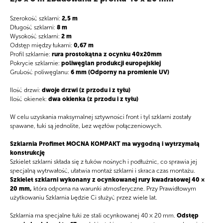
Szerokość szklarni:
2,5 m
Długość szklarni:
8 m
Wysokość szklarni:
2 m
Odstęp między łukami:
0,67 m
Profil szklarnie:
rura prostokątna z ocynku 40x20mm
Pokrycie szklarnie:
poliwęglan produkcji europejskiej
Grubość poliwęglanu:
6 mm (Odporny na promienie UV)
Ilość drzwi:
dwoje drzwi (z przodu i z tyłu)
Ilość okienek:
dwa okienka (z przodu i z tyłu)
W celu uzyskania maksymalnej sztywności front i tyl szklarni zostały
spawane, łuki są jednolite, bez węzłów połączeniowych.
Szklarnia Profimet MOCNA KOMPAKT ma wygodną i wytrzymałą
konstrukcję
Szkielet szklarni składa się z łuków nośnych i podłużnic, co sprawia jej
specjalną wytrwałość, ułatwia montaż szklarni i skraca czas montażu.
Szkielet szklarni wykonany z ocynkowanej rury kwadratowej 40 ×
20 mm,
która odporna na warunki atmosferyczne. Przy Prawidłowym
użytkowaniu Szklarnia będzie Ci służyć przez wiele lat.
Szklarnia ma specjalne łuki ze stali ocynkowanej 40 × 20 mm.
Odstęp